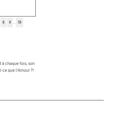
8
9
...
39
 à chaque fois, son
st-ce que l’Amour ?!