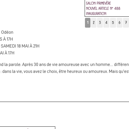
SALON PRIMEVÈRE
NOUVEL ARTICLE N° 488
INAUGURATION
1
2
3
4
5
6
7
e Odéon
S À 17H
 SAMEDI 18 MAI À 21H
I À 17H
d la parole. Après 30 ans de vie amoureuse avec un homme… différent
 : dans la vie, vous avez le choix, être heureux ou amoureux. Mais qu’e