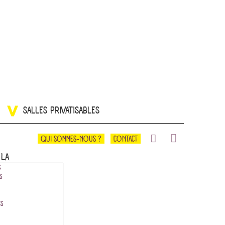
SALLES PRIVATISABLES
QUI SOMMES-NOUS ?
CONTACT
 LÀ
S
S
ES