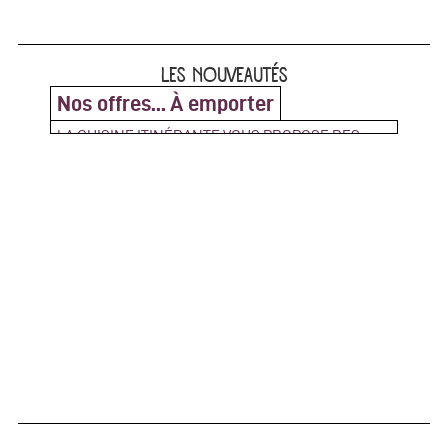
LES NOUVEAUTÉS
Nos offres... À emporter
LA CUISINE ITINÉRANTE VOUS PROPOSE DES
PLATEAUX REPAS ZÉRO DÉCHETS !
Contactez nous pour réserver votre repas à
emporter Venez les récupérer au Bar Debourg 239,
rue Marcel Mérieux - 69007 Lyon (...)