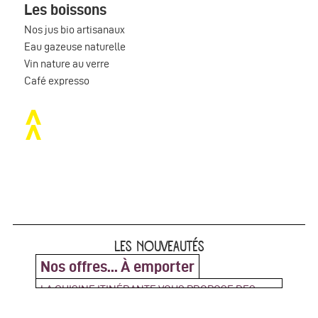
Les boissons
Nos jus bio artisanaux
Eau gazeuse naturelle
Vin nature au verre
Café expresso
LES NOUVEAUTÉS
Nos offres... À emporter
LA CUISINE ITINÉRANTE VOUS PROPOSE DES
PLATEAUX REPAS ZÉRO DÉCHETS !
Contactez nous pour réserver votre repas à