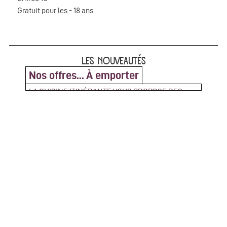
Gratuit pour les - 18 ans
LES NOUVEAUTÉS
Nos offres... À emporter
LA CUISINE ITINÉRANTE VOUS PROPOSE DES
PLATEAUX REPAS ZÉRO DÉCHETS !
Contactez nous pour réserver votre repas à
emporter Venez les récupérer au Bar Debourg 239,
rue Marcel Mérieux - 69007 Lyon (...)