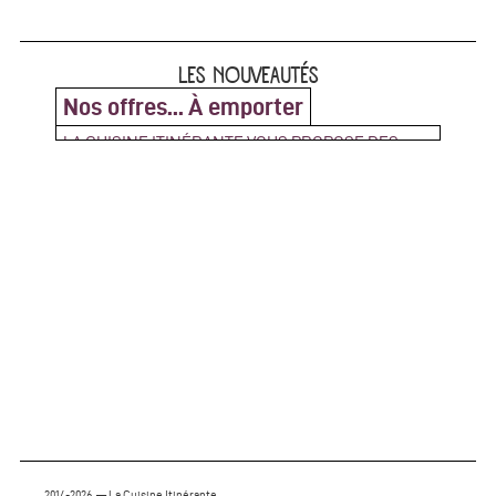
LES NOUVEAUTÉS
Nos offres... À emporter
LA CUISINE ITINÉRANTE VOUS PROPOSE DES
PLATEAUX REPAS ZÉRO DÉCHETS !
Contactez nous pour réserver votre repas à
emporter Venez les récupérer au Bar Debourg 239,
rue Marcel Mérieux - 69007 Lyon (...)
2014-2026 — La Cuisine Itinérante