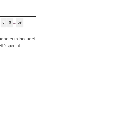
8
9
...
39
x acteurs locaux et
ité spécial