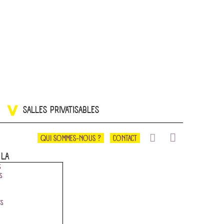
SALLES PRIVATISABLES
QUI SOMMES-NOUS ?
CONTACT
 LÀ
S
S
ES