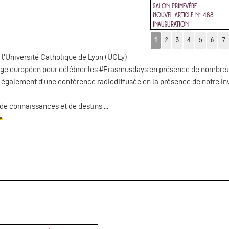
SALON PRIMEVÈRE
NOUVEL ARTICLE N° 488
INAUGURATION
1
2
3
4
5
6
7
à l’Université Catholique de Lyon (UCLy)
llage européen pour célébrer les #Erasmusdays en présence de nombreu
 également d’une conférence radiodiffusée en la présence de notre inv
de connaissances et de destins ...