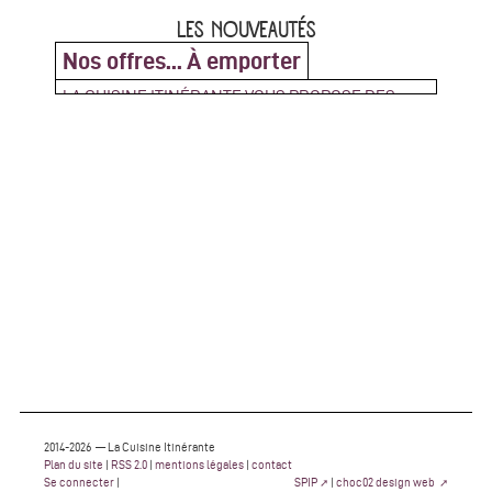
LES NOUVEAUTÉS
Nos offres... À emporter
LA CUISINE ITINÉRANTE VOUS PROPOSE DES
PLATEAUX REPAS ZÉRO DÉCHETS !
Contactez nous pour réserver votre repas à
emporter Venez les récupérer au Bar Debourg 239,
rue Marcel Mérieux - 69007 Lyon (...)
2014-2026 — La Cuisine Itinérante
Plan du site
|
RSS 2.0
|
mentions légales
|
contact
Se connecter
|
SPIP
|
choc02 design web